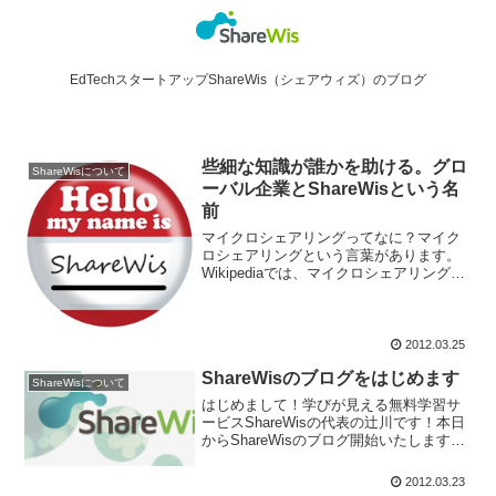
EdTechスタートアップShareWis（シェアウィズ）のブログ
些細な知識が誰かを助ける。グロ
ShareWisについて
ーバル企業とShareWisという名
前
マイクロシェアリングってなに？マイク
ロシェアリングという言葉があります。
Wikipediaでは、マイクロシェアリングの
定義として「クローズドな仲間内で情報
を共有する」こと、と記載されていま
す。つまり、マイクロなグループの中で
シェアするという...
2012.03.25
ShareWisのブログをはじめます
ShareWisについて
はじめまして！学びが見える無料学習サ
ービスShareWisの代表の辻川です！本日
からShareWisのブログ開始いたします！
今日から週１回ほどのペースで、
ShareWisの中のことや、学習・教育に関
2012.03.23
係することを、このブログを通して、み