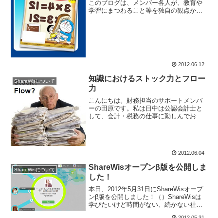
このブログは、メンバー各人が、教育や
学習にまつわること等を独自の観点から
描くものです。私の第弐回目は、「知
識」について書きたいと思います。（少
し前置きは長くなりますが…）大学受験
を終え、人生最後の...
2012.06.12
知識におけるストック力とフロー
ShareWisについて
力
こんにちは。財務担当のサポートメンバ
ーの田原です。私は日中は公認会計士と
して、会計・税務の仕事に勤しんでおり
ますが、仕事柄か会計の用語で物事を語
ることが多いです。 例えば人の能力。私
は良くストック力・フロー力という言葉
を使います。その人のそ...
2012.06.04
ShareWisオープンβ版を公開しま
ShareWisについて
した！
本日、2012年5月31日にShareWisオープ
ンβ版を公開しました！（）ShareWisは
学びたいけど時間がない、続かない社会
人向けの無料の学習サイトです。学んだ
2012.05.31