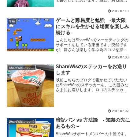
て書きたいと思います。最近、ある国際
的なイベントに参加して、生まれて初め
て「同時通訳者」の活躍の姿を目の当た
2012.07.10
りにしました。8名の同時通訳者は全員女
性で、当然バイリ...
ゲームと難易度と勉強 -最大限
学校
にスキルを生かせる場面を楽しみ
続ける-
こんにちはShareWisでマーケティングの
サポートをしている東後です。突然です
が、皆さんは楽しく学ぶ為のコツを持っ
ていますか？子どもの頃、勉強はイヤイ
2012.07.03
ヤだったけど、ゲームは楽しくやってい
たという方は多いと思います。あるい
ShareWisのステッカーをお送り
ShareWisについて
は、中にはまるでゲ...
します
以前こちらのブログで書かせていただい
たShareWisのステッカーを、この度みな
さまにお送りします。ロゴのステッカー
作るときに気をつけるべきポイントマル
チデバイスに対応しているだけでなく、
横長の特徴を活かし、カップラーメンの
フタまで留められ...
2012.07.02
暗記パン vs 方法論 - 知識の先に
ShareWisについて
あるもの –
ShareWisサポートメンバーの中屋です。