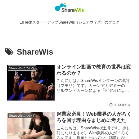
EdTechスタートアップShareWis（シェアウィズ）のブログ
ShareWis
オンライン動画で教育の世界は変
ShareWisについて
わるのか？
こんにちは。ShareWisインターンの眞守
（マモリ）です。カーンアカデミーの、
サルマン・カーンによる「ビデオによる
教育の再発明」は、私が好きなTED talk
の内の一つです。サルマン・カーン「ビ
2013.09.04
デオによる教育の再発明」私は現在大学
生なので...
起業家必見！Web業界の人がろく
ShareWisについて
ろを回す理由をまじめに考えた
こんにちは。ShareWisの辻川です。少し
前になりますが、Web業界の人が「ろく
ろを回す」現象について少し話題になり