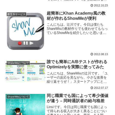
ました。「ろくろを回す」というのは、
2012.10.23
インタビューの写真などで、話している
人が両手を軽く前に出し、その姿、形が
超簡単にKhan Academy風の教
教育系サービス
あたかもろくろ...
材が作れるShowMeが便利
こんにちは。辻川です。今日は僕たち
ShareWisの教材作りでも使わせてもらっ
ているShowMeを紹介したいと思いま
す。ShowMeってどんなサービス？
ShowMeはiPadで簡単に動画の学習コン
テンツを作れるサービスです。作成した
動画は、...
2012.08.13
誰でも簡単にA/Bテストが作れる
ShareWisについて
Optimizelyを実際に使ってみた
こんにちは、ShareWisの辻川です。「ユ
ーザーの反応を見ながら、小さな改善を
繰り返そうぜ！」スタートアップにとっ
ては、とっても大切な教訓です。今日は
2012.07.17
そんな「小さな改善」を実施する手法の
一つ、A/Bテストについて書きたいと思い
同じ職業でも国によって希少価値
ShareWisについて
ます。A/B...
が違う – 同時通訳者の給与格差
Linsiです。今日は同じ職業でも国によっ
て得られる収入が大きく異ることについ