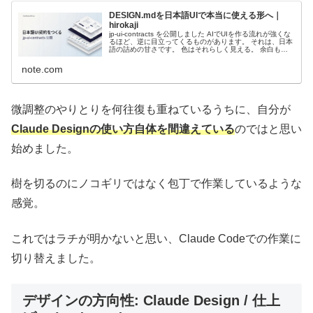
DESIGN.mdを日本語UIで本当に使える形へ｜
hirokaji
jp-ui-contracts を公開しました AIでUIを作る流れが強くな
るほど、逆に目立ってくるものがあります。 それは、日本
語の詰めの甘さです。 色はそれらしく見える。 余白もそ
れっぽく整う。 カードやボタンの形も、かなり上手に出て
く...
note.com
微調整のやりとりを何往復も重ねているうちに、自分が
Claude Designの使い方自体を間違えている
のではと思い
始めました。
樹を切るのにノコギリではなく包丁で作業しているような
感覚。
これではラチが明かないと思い、Claude Codeでの作業に
切り替えました。
デザインの方向性: Claude Design / 仕上