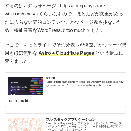
するのはお知らせページ ( https://company.share-
wis.com/news/ ) くらいなもので、ほとんどが変更がめっ
たに入らない静的コンテンツ、かつページ数も少ないた
め、機能豊富なWordPressは too much でした。
そこで、もっとライトでその分表示が爆速、かつサーバ費
用もほぼ無料な
Astro + Cloudflare Pages
という構成に
変えました。
Astro
Astro builds fast content sites, powerful web applications,
dynamic server APIs, and everything in-between.
astro.build
フル スタックアプリケーション
Cloudflare Pagesをは、フロントエンドエンジニア向けフ
ルスタックアプリケーションで、コードを簡単にデプロイ
できます。試してみませんか？