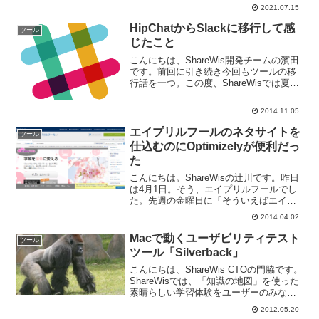
ニアのファットです。前回のブログ投稿
2021.07.15
から2年が経ちました。良いニュースは、
ShareWisが大き...
HipChatからSlackに移行して感
ツール
じたこと
こんにちは、ShareWis開発チームの濱田
です。前回に引き続き今回もツールの移
行話を一つ。この度、ShareWisでは夏前
から全社的に使っていたHipChatをSlack
に移行しました。Slackは最近流行ってい
2014.11.05
ますのでツールの長所の紹介...
エイプリルフールのネタサイトを
ツール
仕込むのにOptimizelyが便利だっ
た
こんにちは。ShareWisの辻川です。昨日
は4月1日。そう、エイプリルフールでし
た。先週の金曜日に「そういえばエイプ
リルフールなんかします？」と社内ミー
2014.04.02
ティングで話題が上り、様々なアイデア
が飛び交ったのですが、そのほとんどが
Macで動くユーザビリティテスト
ツール
ここでは書けな...
ツール「Silverback」
こんにちは、ShareWis CTOの門脇です。
ShareWisでは、「知識の地図」を使った
素晴らしい学習体験をユーザーのみなさ
まにお届けするために、定期的にチーム
2012.05.20
外の人にお願いしてユーザビリティテス