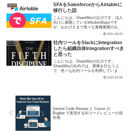
トを行なっています。実際にお会いして
SFAをSalesforceからAirtableに
ツール
実施...
移行した話
こんにちは。ShareWisの辻川です。法人
向けに展開しているWisdomBaseです
が、おかげさまで色々な業種業態のお客
様に導入いただいています。研修・検定
2021.06.03
事業のデジタル化が実現できるサービス
として、自信を持ってオススメしていま
社内ツールをSlackにIntegration
ツール
すが、初め...
したら組織自体Integrationすべき
と思った
こんにちは。ShareWisの辻川です。
ShareWisの社内では、業務を行なう上
で、色々な社内ツールを利用していま
す。社内版IFTTTのZapierで各ツール間を
2015.02.05
連携させたり、各ツールで起こったこと
の通知をSlackに集めるなど、ツールの...
Gemini Code Review と Cursor の
Bugbot で実現するAIコードレビューの現
在地