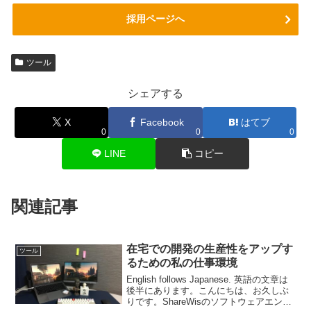
採用ページへ
ツール
シェアする
X
Facebook
はてブ
0
0
0
LINE
コピー
関連記事
在宅での開発の生産性をアップす
ツール
るための私の仕事環境
English follows Japanese. 英語の文章は
後半にあります。こんにちは、お久しぶ
りです。ShareWisのソフトウェアエンジ