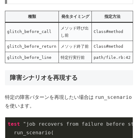
種類
発生タイミング
指定方法
メソッド呼び出
glitch_before_call
Class#method
し前
glitch_before_return
メソッド終了前
Class#method
glitch_before_line
特定行実行前
path/file.rb:42
障害シナリオを再現する
run_scenario
特定の障害パターンを再現したい場合は
を使います。
test 
"job recovers from failure before step
  run_scenario(
