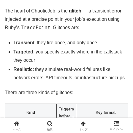
The heart of ChaoticJob is the
glitch
— a transient error
injected at a precise point in your job’s execution using
TracePoint
Ruby’s
. Glitches are:
Transient
: they fire once, and only once
Targeted
: you specify exactly where in the callstack
they occur
Realistic
: they simulate real-world failures like
network errors, API timeouts, or infrastructure hiccups
There are three kinds of glitches:
Triggers
Kind
Key format
before…
A
ホーム
検索
トップ
サイドバー