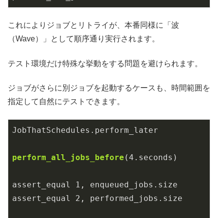
これによりジョブとリトライが、本番同様に「波
（Wave）」として順序通り実行されます。
テスト環境だけ特殊な挙動をする問題を避けられます。
ジョブがさらに別ジョブを起動するケースも、時間範囲を
指定して自然にテストできます。
JobThatSchedules
.perform_later
perform_all_jobs_before
(
4
.seconds)
assert_equal 
1
, enqueued_jobs
.size
assert_equal 
2
, performed_jobs
.size