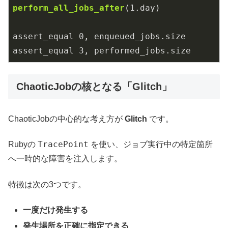
perform_all_jobs_after
(
1
.day)
assert_equal 
0
, enqueued_jobs
.size
assert_equal 
3
, performed_jobs.size
ChaoticJobの核となる「Glitch」
ChaoticJobの中心的な考え方が
Glitch
です。
TracePoint
Rubyの
を使い、ジョブ実行中の特定箇所
へ一時的な障害を注入します。
特徴は次の3つです。
一度だけ発生する
発生場所を正確に指定できる