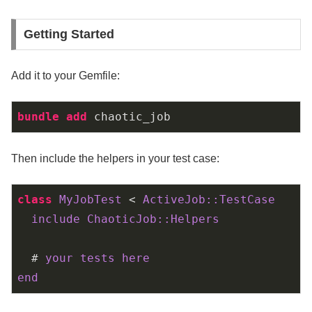
Getting Started
Add it to your Gemfile:
bundle 
add 
chaotic_job
Then include the helpers in your test case:
class
MyJobTest
 < 
ActiveJob::
TestCase
include
ChaoticJob::
Helpers
  # 
your
tests
here
end