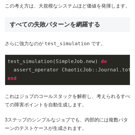
この考え方は、大規模なシステムほど価値を発揮します。
すべての失敗パターンを網羅する
test_simulation
さらに強力なのが
です。
test
_simulation(SimpleJob.
new
)
do
  assert_operator ChaoticJob::
Journal
.
tota
end
これはジョブのコールスタックを解析し、考えられるすべ
ての障害ポイントを自動生成します。
3ステップのシンプルなジョブでも、内部的には複数パタ
ーンのテストケースが生成されます。