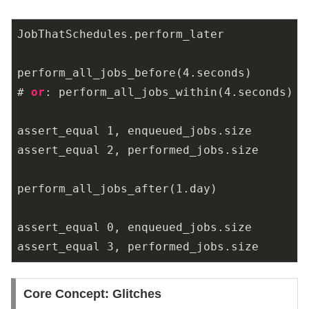
JobThatSchedules
.
perform_later

perform
_all_jobs_before(4.
seconds
)
# 
or
: perform
_all_jobs_within(4.
seconds
)
assert_equal 
1
, enqueued_jobs.size

assert_equal 
2
, performed_jobs.size

perform
_all_jobs_after(1.
day
)
assert_equal 
0
, enqueued_jobs.size

assert_equal 
3
, performed_jobs.size
Core Concept: Glitches