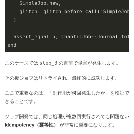
    SimpleJob.new,

    glitch: glitch_before_call("SimpleJob#s
  )

  assert_equal 5, ChaoticJob::Journal.total
end
step_3
このケースでは
の直前で障害が発生します。
その後ジョブはリトライされ、最終的に成功します。
ここで重要なのは、「副作用が何回発生したか」を検証で
きることです。
ジョブ開発では、同じ処理が複数回実行されても問題ない
Idempotency（冪等性）
が非常に重要になります。