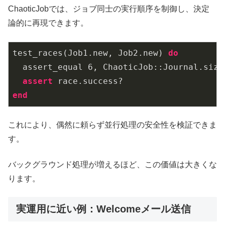
ChaoticJobでは、ジョブ同士の実行順序を制御し、決定
論的に再現できます。
test
_races(Job1.
new
, Job2.
new
)
do
  assert_equal 
6
, ChaoticJob::
Journal
.
size

assert
end
これにより、偶然に頼らず並行処理の安全性を検証できま
す。
バックグラウンド処理が増えるほど、この価値は大きくな
ります。
実運用に近い例：Welcomeメール送信