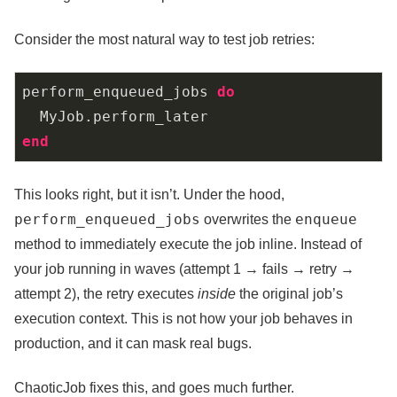
Consider the most natural way to test job retries:
perform_enqueued_jobs 
do
MyJob
.
end
This looks right, but it isn’t. Under the hood,
perform_enqueued_jobs
enqueue
overwrites the
method to immediately execute the job inline. Instead of
your job running in waves (attempt 1 → fails → retry →
attempt 2), the retry executes
inside
the original job’s
execution context. This is not how your job behaves in
production, and it can mask real bugs.
ChaoticJob fixes this, and goes much further.