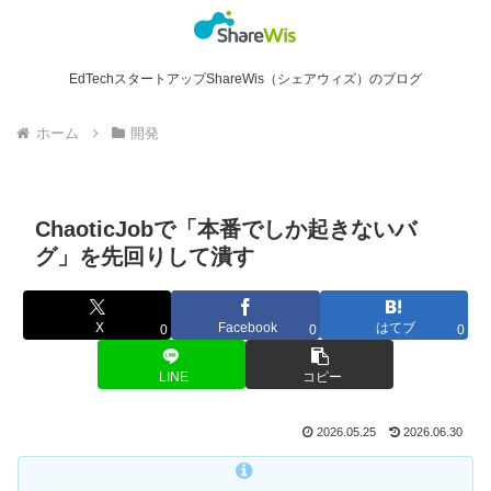
EdTechスタートアップShareWis（シェアウィズ）のブログ
ホーム
開発
ChaoticJobで「本番でしか起きないバ
グ」を先回りして潰す
X
Facebook
はてブ
0
0
0
LINE
コピー
2026.05.25
2026.06.30