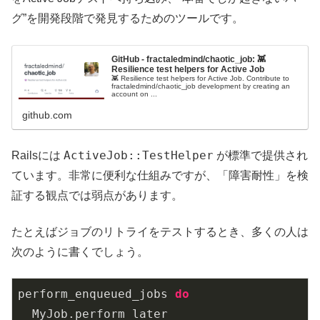
グ”を開発段階で発見するためのツールです。
GitHub - fractaledmind/chaotic_job: 👾
Resilience test helpers for Active Job
👾 Resilience test helpers for Active Job. Contribute to
fractaledmind/chaotic_job development by creating an
account on ...
github.com
ActiveJob::TestHelper
Railsには
が標準で提供され
ています。非常に便利な仕組みですが、「障害耐性」を検
証する観点では弱点があります。
たとえばジョブのリトライをテストするとき、多くの人は
次のように書くでしょう。
perform_enqueued_jobs 
do
MyJob
.