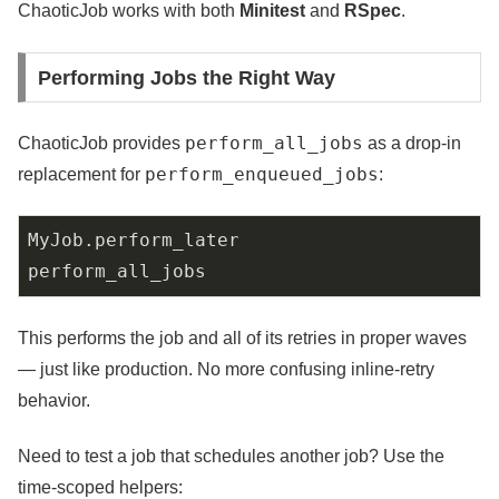
ChaoticJob works with both
Minitest
and
RSpec
.
Performing Jobs the Right Way
perform_all_jobs
ChaoticJob provides
as a drop-in
perform_enqueued_jobs
replacement for
:
MyJob
.
perform_later

perform_all_jobs
This performs the job and all of its retries in proper waves
— just like production. No more confusing inline-retry
behavior.
Need to test a job that schedules another job? Use the
time-scoped helpers: