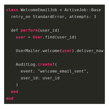
class
 WelcomeEmailJob < ActiveJob::Base

  retry_on StandardError, attempts: 
3
  def 
perform
(user_id)

user
 = 
User
.find(user_id)

    UserMailer.welcome(
user
).deliver_now

    AuditLog.
create
!(

      event: "welcome_email_sent",

      user_id: user_id

    )

end
end