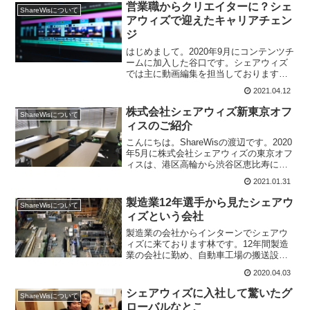
ルユーザーのメンバーが喜んでます）面
営業職からクリエイターに？シェ
ShareWisについて
積は約2倍になり...
アウィズで迎えたキャリアチェン
ジ
はじめまして。2020年9月にコンテンツチ
ームに加入した谷口です。シェアウィズ
では主に動画編集を担当しております。
前職では化学品商社の営業をしておりま
2021.04.12
した。ですので、ITや教育業界には縁が
なく、動画編集ソフトもまったく触った
株式会社シェアウィズ新東京オフ
ShareWisについて
こともない、正真...
ィスのご紹介
こんにちは。ShareWisの渡辺です。2020
年5月に株式会社シェアウィズの東京オフ
ィスは、港区高輪から渋谷区恵比寿に移
転しました。この記事では新しいオフィ
2021.01.31
スについて紹介します。恵比寿にある新
オフィス新しいオフィスは、JR恵比寿駅
製造業12年選手から見たシェアウ
ShareWisについて
から南の...
ィズという会社
製造業の会社からインターンでシェアウ
ィズに来ております林です。12年間製造
業の会社に勤め、自動車工場の搬送設備
の営業や原価積算の業務を行い、そのあ
2020.04.03
と3年間新規事業の業務に携わっていま
す。シェアウィズでは、主に新サービス
シェアウィズに入社して驚いたグ
ShareWisについて
の販路開拓の業務を行っ...
ローバルなとこ