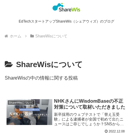
EdTechスタートアップShareWis（シェアウィズ）のブログ
ホーム
ShareWisについて
ShareWisについて
ShareWisの中の情報に関する投稿
NHKさんにWisdomBaseの不正
ShareWisについて
対策について取材いただきました
新卒採用のウェブテストで「替え玉受
験」による逮捕者が全国で初めて出たニ
ュースはご存じでしょうか？SNSからウ
ェブテストの代行を就活生から請け負
2022.12.08