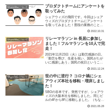
い、過去4年間で4000件ほど代行したとの
こと。採用試験のウェブテスト用のID・
プロダクトチームにアンケートを
ShareWisについて
パスワードを依頼者...
取ってみた
シェアウィズの飛田です。今回はシェア
ウィズのプロダクトチームにアンケート
を取ってみました！普段の業務のこと
や、プログラミングに興味を持ったきっ
2022.10.31
かけなど、シェアウィズで働いているエ
ンジニアのみなさんを紹介します。プロ
リレーマラソン in 長居に参加し
ShareWisについて
ダクトチームでは、5人のエ...
ました！フルマラソンを10人で完
走！
2021年11月23日（火）は勤労感謝の日。
「勤労を尊び、生産を祝い、国民がたが
いに感謝しあう」国民の祝日ということ
でリレーマラソンに参加してきました。
2021.12.24
ちなみに過去にも何度か会社でマラソン
イベントに参加したことがあります。今
世の中に逆行？ コロナ禍にシェ
ShareWisについて
回参加したのは「...
アウィズ本社を移転・増床しまし
た！
SBOの谷本です。突然ですが、シェアウ
ィズの大阪本社を移転しました。同じビ
ルの4Fから8Fに移動しました。（ちなみ
に同じビルですが、4Fでは弱かった楽天
2021.05.28
モバイルの電波が強くなり、楽天モバイ