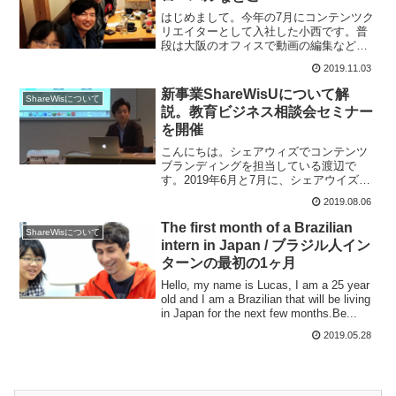
はじめまして。今年の7月にコンテンツク
リエイターとして入社した小西です。普
段は大阪のオフィスで動画の編集などを
行っていますが、最近は東京にも出張し
2019.11.03
て、動画講座の撮影に取り組んだり、刺
激的な毎日を送っています。この記事で
新事業ShareWisUについて解
ShareWisについて
は、私がシェアウィズに...
説。教育ビジネス相談会セミナー
を開催
こんにちは。シェアウィズでコンテンツ
ブランディングを担当している渡辺で
す。2019年6月と7月に、シェアウイズ東
京支社では、現在新規顧客の獲得を進め
2019.08.06
ているShareWisUのセミナーを開催しま
した。会員を保有する企業、研修提供会
The first month of a Brazilian
ShareWisについて
社、講師の皆...
intern in Japan / ブラジル人イン
ターンの最初の1ヶ月
Hello, my name is Lucas, I am a 25 year
old and I am a Brazilian that will be living
in Japan for the next few months.Be...
2019.05.28