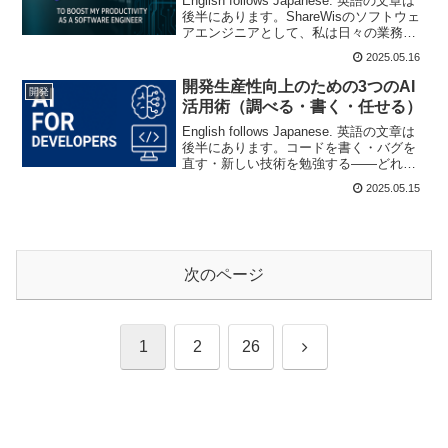
English follows Japanese. 英語の文章は
後半にあります。ShareWisのソフトウェ
アエンジニアとして、私は日々の業務で
コードと向き合っています。新機能の開
2025.05.16
発、バグ修正、チームメイトのプルリク
エスト（PR）レビュー、...
開発生産性向上のための3つのAI
開発
活用術（調べる・書く・任せる）
English follows Japanese. 英語の文章は
後半にあります。コードを書く・バグを
直す・新しい技術を勉強する――どれも
ソフトウェアエンジニアの腕の見せどこ
2025.05.15
ろですが、どれも大変な業務です。大変
な業務の頼もしい味方が生成AI。...
次のページ
次
1
2
26
へ