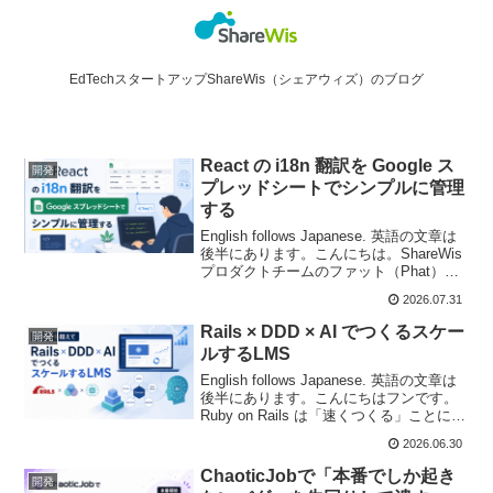
EdTechスタートアップShareWis（シェアウィズ）のブログ
React の i18n 翻訳を Google ス
開発
プレッドシートでシンプルに管理
する
English follows Japanese. 英語の文章は
後半にあります。こんにちは。ShareWis
プロダクトチームのファット（Phat）で
す。本記事は、私が英語で書いた記事を
2026.07.31
日本語化したものです。ShareWis のプロ
ダクトチ...
Rails × DDD × AI でつくるスケー
開発
ルするLMS
English follows Japanese. 英語の文章は
後半にあります。こんにちはフンです。
Ruby on Rails は「速くつくる」ことに圧
倒的に強いフレームワークです。けれ
2026.06.30
ど、LMS（学習管理システム）のように
ドメインが複雑に...
ChaoticJobで「本番でしか起き
開発