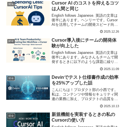
Cursor AI のコストを抑えるコツ
開発
は人間と同じ
English follows Japanese. 英語の文章は
後半にあります。ヘンリーです。Cursor
AIを活用してチームの開発スピード向上
に取り組んでいます。しかし、AI導入の
2025.12.26
成功は単に「速さ」だけではありませ
ん。速くて生産性も高く...
Cursor導入後にチームの開発体
開発
験が向上した
English follows Japanese. 英語の文章は
後半にあります。みなさんもチームで開
発するときに以下のような課題に繰り返
し直面してないでしょうか？ 開発者がバ
2025.11.09
グを修正してもテストを書き忘れ、しば
らくして再発する。 新機能を追...
Devinでテスト仕様書作成の効率
開発
を25%アップした話
こんにちは！プロダクト部の小西です。
私は、コンテンツや情報セキュリティ関
連の業務に加え、プロダクトの品質を保
証するテスターを務めています。開発現
2025.10.13
場でのAIの活用が日々広がっています
が、テスターの業務についてもAIを活用
新規機能を実装するときの私の
開発
しています。AIエージ...
Cursorの使い方