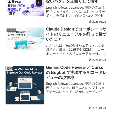
ないバグ」を先回りして潰す
English follows Japanese. 英語の文章は
後半にあります。こんにちは、ヘンリー
です。今年2月にタイのバンコクで開催さ
れた RubyConfTHにシェアウィズのエン
2026.05.25
ジニアのみんなと参加しました。実践的
で非常に興味深いトピ...
Claude Designでコーポレートサ
ツール
イトのリニューアルを行って気づ
いたこと
こんにちは。株式会社シェアウィズの辻
川です。最近（2026年4月22日）、コー
ポレートサイトのリニューアルを行いま
した。弊社のミッション・ビジョンを刷
2026.04.29
新したため、サイトの内容も更新しまし
た。力強く新しいミッション・ビジョン
Gemini Code Review と Cursor
開発
を前面に出すページ...
の Bugbot で実現するAIコードレ
ビューの現在地
English follows Japanese. 英語の文章は
後半にあります。ほとんどのソフトウェ
アチームにとって、誰かにコードレビュ
ーをしてもらっているステップは「急い
で仕上げたのに、待たされる（hurry up
and wait）」と...
2026.01.24