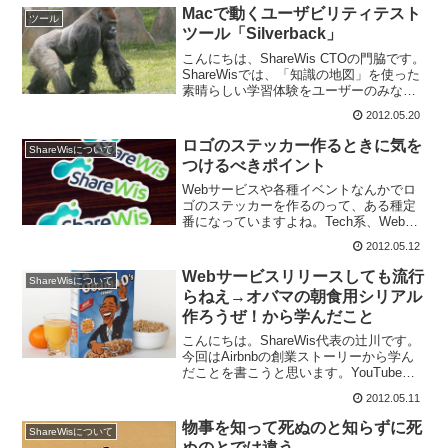
Macで動くユーザビリティテスト
うなもの...
ツール
ツール「Silverback」
こんにちは、ShareWis CTOの門脇です。
ShareWisでは、「知識の地図」を使った
素晴らしい学習体験をユーザーのみなさ
まにお届けするために、定期的にチーム
2012.05.20
外の人にお願いしてユーザビリティテス
トを行なっています。実際にお会いして
ロゴのステッカー作るときに気を
ShareWisについて
実施...
つけるべきポイント
Webサービスや各種イベントなんかでロ
ゴのステッカーを作るのって、ある種定
番になっていますよね。Tech系、Webサ
ービス系の会社がステッカーをつくるべ
2012.05.12
き3つの理由私たちShareWisもイベント
や講演に参加する機会が増えてきたの
Webサービスリリースしても流行
ShareWisについて
で、この度...
らねえ→オバマの朝食用シリアル
作ろうぜ！から学んだこと
こんにちは。ShareWis代表の辻川です。
今回はAirbnbの創業ストーリーから学ん
だことを書こうと思います。YouTubeな
どの既存の教材で学べるサイトCourse
2012.05.11
Heroに「アントレプレナーシップ入門」
というコースがあります。このコ...
物事を知って死ぬのと知らずに死
ShareWisについて
ぬのとでは違う