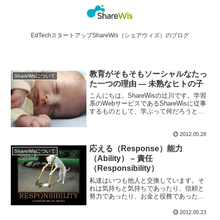
EdTechスタートアップShareWis（シェアウィズ）のブログ
教育がそもそもソーシャルなたっ
ShareWisについて
た一つの理由 ― 未熟なヒトの子
こんにちは。ShareWisの辻川です。学習
系のWebサービスであるShareWisに従事
するものとして、学ぶって何だろうと
か、教育って何だろうと考えることがあ
ります。最近流行りのソーシャルラーニ
2012.05.28
ングの中に、何か答えがあるんじゃない
だろうか...
応える（Response）能力
ShareWisについて
（Ability） – 責任
（Responsibility）
私達はいつも他人と交換しています。そ
れは気持ちと気持ちであったり、信頼と
努力であったり、お金と役務であったり
します。これは Give and Take という一
過性のものではありません。複式簿記の
2012.05.23
仕訳のように即座に相手勘定を求めるよ