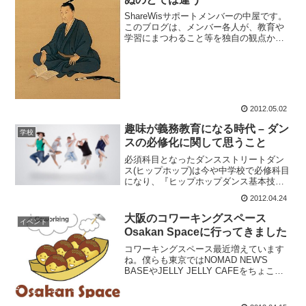
ShareWisサポートメンバーの中屋です。
このブログは、メンバー各人が、教育や
学習にまつわること等を独自の観点から
描くものです。私の第一回目は、私の尊
敬する「吉田松陰」先生の学問と人生観
が込められた言葉を紹介したいと思いま
す。「知って死ぬ...
2012.05.02
趣味が義務教育になる時代 – ダン
学校
スの必修化に関して思うこと
必須科目となったダンスストリートダン
ス(ヒップホップ)は今や中学校で必修科目
になり、『ヒップホップダンス基本技能
指導士』なんていう指導資格も確立され
2012.04.24
ました。一昔前では、ストリートダンス
はプロを除くと「趣味」として楽しむだ
大阪のコワーキングスペース
イベント
けのものでした。それ...
Osakan Spaceに行ってきました
コワーキングスペース最近増えています
ね。僕らも東京ではNOMAD NEW'S
BASEやJELLY JELLY CAFEをちょこち
ょこ利用させていただいています。大阪
でもこういうとこないかなーと調べてみ
たら、市内でいくつか見つけることがで