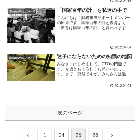
2012.04.15
き...
「国家百年の計」を私達の手で
ShareWisについて
こんにちは！財務担当サポートメンバー
の田原です。国家百年の計と教育よく
「教育は国家百年の計」と言われます。
国を良くするためには優秀な人材が必要
であり、そのためには長期的視点に立っ
て教育問題に取り組まないといけない、
2012.04.04
というものです。新興国の学...
迷子にならないための知識の地図
ShareWisについて
みなさまはじめまして。CTOの門脇で
す。今後ともよろしくお願いいたしま
す。さて、突然ですが、みなさんは迷子
になったことはありますか？僕は小さい
頃ものすごく方向音痴で、しょっちゅう
2012.04.01
迷子になっていました。迷子になり、一
人ぼっちで親や友人を探して...
次のページ
前
次
1
24
25
26