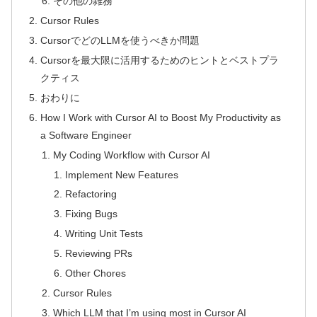
その他の雑務
Cursor Rules
CursorでどのLLMを使うべきか問題
Cursorを最大限に活用するためのヒントとベストプラ
クティス
おわりに
How I Work with Cursor AI to Boost My Productivity as
a Software Engineer
My Coding Workflow with Cursor AI
Implement New Features
Refactoring
Fixing Bugs
Writing Unit Tests
Reviewing PRs
Other Chores
Cursor Rules
Which LLM that I’m using most in Cursor AI