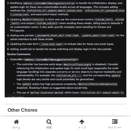
Other Chores
Some requests from customers are repetitive and boring
ホーム
検索
トップ
サイドバー