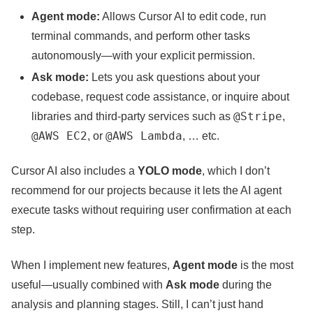
Agent mode:
Allows Cursor AI to edit code, run
terminal commands, and perform other tasks
autonomously—with your explicit permission.
Ask mode:
Lets you ask questions about your
codebase, request code assistance, or inquire about
@Stripe
libraries and third-party services such as
,
@AWS EC2
@AWS Lambda
, or
, … etc.
Cursor AI also includes a
YOLO mode
, which I don’t
recommend for our projects because it lets the AI agent
execute tasks without requiring user confirmation at each
step.
When I implement new features,
Agent mode
is the most
useful—usually combined with
Ask mode
during the
analysis and planning stages. Still, I can’t just hand