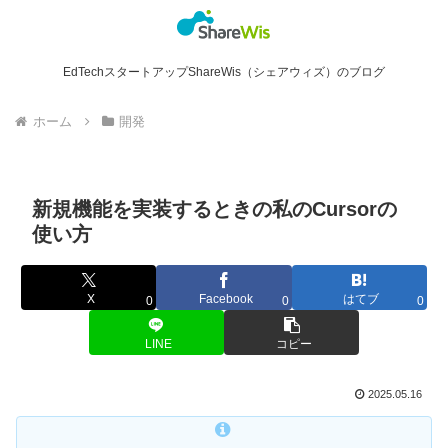
EdTechスタートアップShareWis（シェアウィズ）のブログ
ホーム
開発
新規機能を実装するときの私のCursorの
使い方
X
Facebook
はてブ
0
0
0
LINE
コピー
2025.05.16