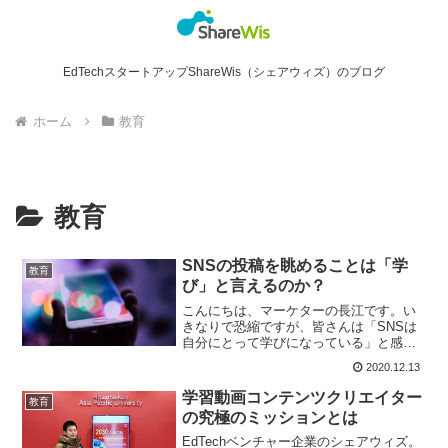
EdTechスタートアップShareWis（シェアウィズ）のブログ
ホーム
教育
教育
SNSの投稿を眺めることは「学
教育
び」と言えるのか？
こんにちは、マーケターの長江です。い
きなりで恐縮ですが、皆さんは「SNSは
自分にとって学びになっている」と感じ
ますでしょうか。私にとって、無くては
2020.12.13
ならない存在「だった」SNS私の社会人
キャリアスタートは2010年。前年に
学習動画コンテンツクリエイター
教育
Facebookが日...
の究極のミッションとは
EdTechベンチャー企業のシェアウィズ。