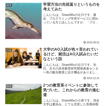
くことがあります。音楽配信サービスを
学習方法の先祖返りというものを
教育
いろいろ使ってい...
考えてみた
こんにちは。ShareWisの辻川です。最
近、プログラミング学習サービスに関わ
っている方と話したんですが、「プログ
ラミング学習って実は、中級者レベルの
人に使ってもらえるサービスを設計する
のが一番難しい。」ということを言って
いました。どういう...
2015.09.01
大学のAO入試が色々言われてい
学校
るけど、就活はAO入試みたいだ
なという話
こんにちは。ShareWisの辻川です。先
日、京大の高等教育研究開発推進センタ
ー長の飯吉教授と話す機会がありました
（ちなみに飯吉教授とは昨年開催された
2014.12.21
GOEN Conference 2013: Reboot Open
Education で...
2つの教育系イベントに参加して
教育
気づいた、これからの教育の進む
道
こんにちは、ShareWisの小原です。現在
大学は夏休み。とても充実した長期休暇