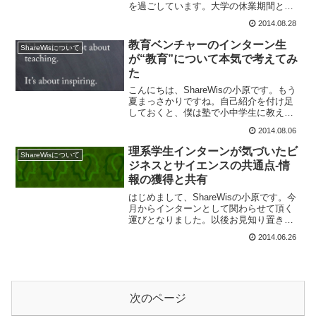
を過ごしています。大学の休業期間と言
っても、実態は研究室にも通う！インタ
2014.08.28
ーンも継続！という状態で休暇中という
実感があまりありません。そうして慌た
教育ベンチャーのインターン生
ShareWisについて
だしい中でも、自...
が“教育”について本気で考えてみ
た
こんにちは、ShareWisの小原です。もう
夏まっさかりですね。自己紹介を付け足
しておくと、僕は塾で小中学生に教えた
り母校の高校の後輩と交流したりしなが
2014.08.06
ら日常を営んできました。ShareWisでの
インターン然り、“教育”に何らかの形で関
理系学生インターンが気づいたビ
ShareWisについて
わろ...
ジネスとサイエンスの共通点-情
報の獲得と共有
はじめまして、ShareWisの小原です。今
月からインターンとして関わらせて頂く
運びとなりました。以後お見知り置きを
よろしくお願いします。少し自己紹介し
2014.06.26
ておくと、僕は普段は凡庸な理系学生と
して実験をベースとする研究生活を営ん
でいます。サイエ...
次のページ