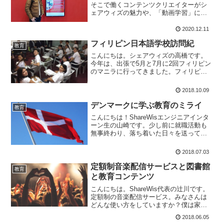
そこで働くコンテンツクリエイターがシ
ェアウィズの魅力や、「動画学習」に対
する思いや考えをまとめました。今後、
学習動画のコンテンツを提供したい、
2020.12.11
EdTechの会社のコンテンツクリエイター
フィリピン日本語学校訪問紀
に興味があるという方に読んでいただけ
教育
ると光栄です。
こんにちは。シェアウィズの高橋です。
今年は、出張で5月と7月に2回フィリピン
のマニラに行ってきました。フィリピン
出張の目的は、現地の日本語学校との提
携でした。先日プレスリリースも出しま
2018.10.09
した。シェアウィズ フィリピンの日本語
学校と提携し、オン...
デンマークに学ぶ教育のミライ
教育
こんにちは！ShareWisエンジニアインタ
ーン生の山崎です。少し前に就職活動も
無事終わり、落ち着いた日々を送ってい
るわけですが、その就活の中で「人の幸
せって何だろう？」ということをよく考
2018.07.03
えていました。日本は経済発展に成功し
た国であるのに幸...
定額制音楽配信サービスと図書館
教育
と教育コンテンツ
こんにちは。ShareWis代表の辻川です。
定額制の音楽配信サービス。みなさんは
どんな使い方をしていますか？僕は家の
中のそうじなど、集中力を要さないよう
2018.06.05
な作業をするときにイヤホンで音楽を聴